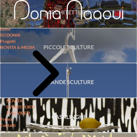
ARCHITETTURA
home
SU DONIA
Progetti
PICCOLE SCULTURE
NOVITA & MEDIA
GRANDE SCULTURE
NOVITA
EVENTI FORTI
TV & VIDEO
CASALINGHI
Premi
Contatti