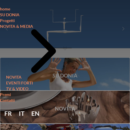
home
SU DONIA
Progetti
NOVITA & MEDIA
SU DONIA
NOVITA
EVENTI FORTI
TV & VIDEO
Premi
Contatti
NOVITA
FR
IT
EN