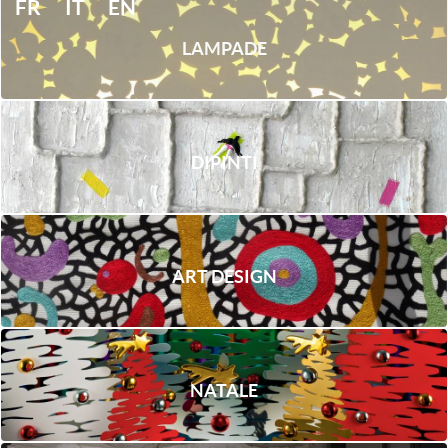
FR
IT
EN
LAMPADE
DIPINTI
ART DESIGN
NATALE